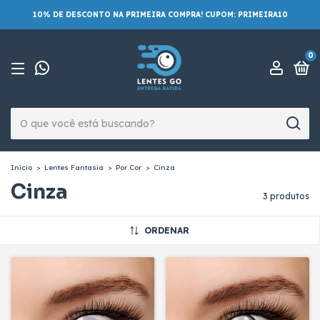
10% DE DESCONTO NA PRIMEIRA COMPRA! CUPOM: PRIMEIRA10
0
Início
>
Lentes Fantasia
>
Por Cor
>
Cinza
Cinza
3 produtos
ORDENAR