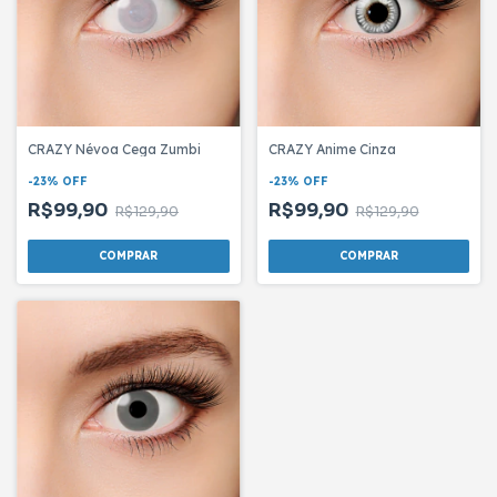
CRAZY Névoa Cega Zumbi
CRAZY Anime Cinza
-
23
%
OFF
-
23
%
OFF
R$99,90
R$99,90
R$129,90
R$129,90