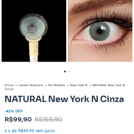
Início
>
Lentes Naturais
>
Por Modelo
>
New York N
>
NATURAL New York N
Cinza
NATURAL New York N Cinza
-
41
%
OFF
R$99,90
R$169,90
2
x
de
R$49,95
sem juros