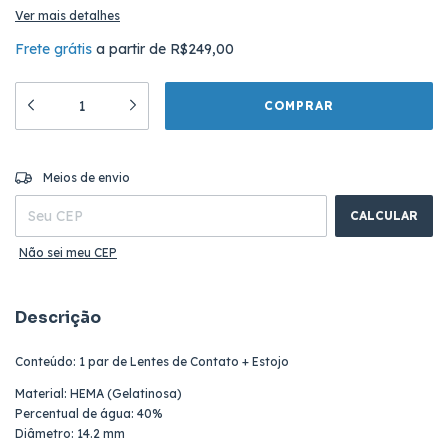
Ver mais detalhes
Frete grátis
a partir de
R$249,00
ALTERAR CEP
Entregas para o CEP:
Meios de envio
CALCULAR
Não sei meu CEP
Descrição
Conteúdo: 1 par de Lentes de Contato + Estojo
Material: HEMA (Gelatinosa)
Percentual de água: 40%
Diâmetro: 14.2 mm